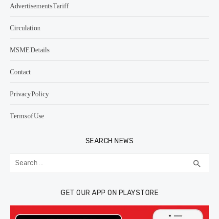
Advertisements Tariff
Circulation
MSME Details
Contact
Privacy Policy
Terms of Use
SEARCH NEWS
Search
SEA
search
for:
GET OUR APP ON PLAYSTORE