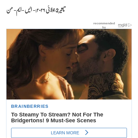
تاثیر 2 جولائی
۲۰۲۶:- ایس -ایم- حسن