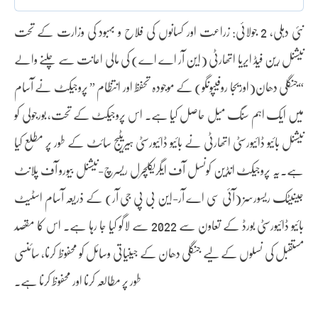
نئی دہلی، 2 جولائی: زراعت اور کسانوں کی فلاح و بہبود کی وزارت کے تحت
نیشنل رین فیڈ ایریا اتھارٹی (این آر اے اے) کی مالی اعانت سے چلنے والے
“جنگلی دھان(اوریجا روفیپونگو) کے موجودہ تحفظ اور انتظام ” پروجیکٹ نے آسام
میں ایک اہم سنگ میل حاصل کیا ہے۔ اس پروجیکٹ کے تحت، بورجولی کو
نیشنل بائیو ڈائیورسٹی اتھارٹی نے بائیو ڈائیورسٹی ہیریٹیج سائٹ کے طور پر مطلع کیا
ہے۔یہ پروجیکٹ انڈین کونسل آف ایگریکلچرل ریسرچ-نیشنل بیورو آف پلانٹ
جینیٹک ریسورسز (آئی سی اے آر-این بی پی جی آر) کے ذریعہ آسام اسٹیٹ
بائیو ڈائیورسٹی بورڈ کے تعاون سے 2022 سے لاگو کیا جا رہا ہے۔ اس کا مقصد
مستقبل کی نسلوں کے لیے جنگلی دھان کے جینیاتی وسائل کو محفوظ کرنا، سائنسی
طور پر مطالعہ کرنا اور محفوظ کرنا ہے۔