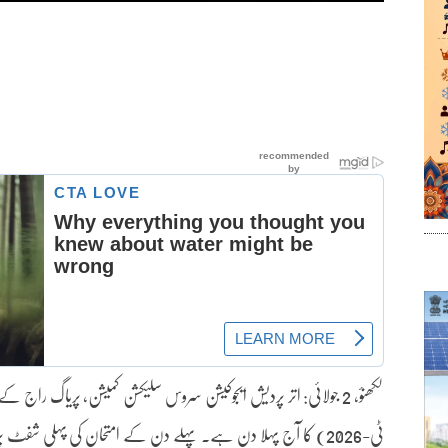
لکھنؤ، 2 جولائی: اتر پردیش ایجوکیشن سروس سلیکشن کمیشن، پریاگ راج
ٹی-2026) کا آج پہلا دن ہے۔ پہلے دن کے امتحان کی پہلی شف