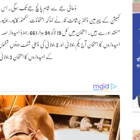
ڈھائی بجے سے شام پانچ بجے تک ہوگی۔ اس ک
کے امیدواروں کا امتحان 3 جولائی کی دوسری اور 4 جولائی کی پہلی شفٹ میں لیا جا رہا ہے۔