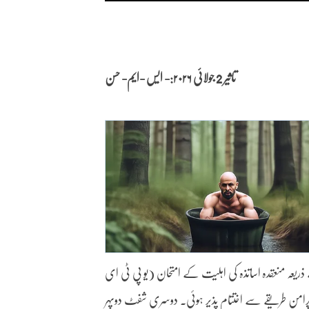
تاثیر 2 جولائی
۲۰۲۶:- ایس -ایم- حسن
 کے ذریعہ منعقدہ اساتذہ کی اہلیت کے امتحان (یو پی ٹی ای
ٹ پرامن طریقے سے اختتام پذیر ہوئی۔ دوسری شفٹ دوپہر