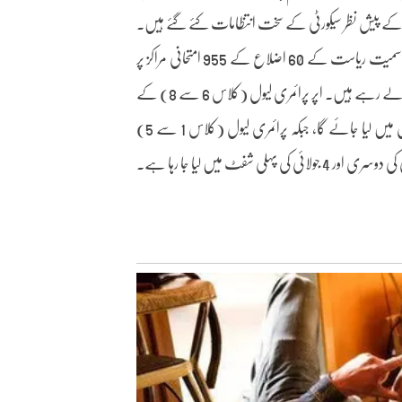
ے پیش نظر سیکورٹی کے سخت انتظامات کئے گئے ہیں۔
کمیشن کے چیئرمین ڈاکٹر پرشانت کمار نے کہا کہ امتحانات لکھنؤ، کانپور، جونپور سمیت ریاست کے 60 اضلاع کے 955 امتحانی مراکز پر
منعقد ہو رہے ہیں۔ امتحان میں کل 19 لاکھ 94 ہزار 661 رجسٹرڈ امیدوار حصہ لے رہے ہیں۔ اپر پرائمری لیول (کلاس 6 سے 8) کے
امیدواروں کا امتحان آج یکم جولائی اور 3 جولائی کی پہلی شفٹ دونوں شفٹوں میں لیا جائے گا، جبکہ پرائمری لیول (کلاس 1 سے 5)