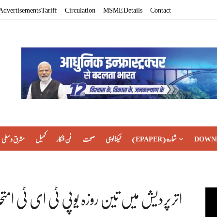
Advertisements Tariff
Circulation
MSME Details
Contact
DOWN
(EPAPER) شماره
ٹیکنالوجی
صحت
فن فنکار
کھیل
مشرق وسطی
اترپردیش میں تین روزہ یوپی ٹی ای ٹی ا