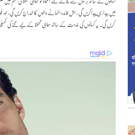
کسانوں کے ساتھ برسوں سے بنائے گئے اعتماد کو سماجی تحفظ کی مہم میں ضم 
میں بیداری پیدا کریں گی ، اہل فائدہ اٹھانے والوں کا اندراج کریں گی، اور فوائ
کریں گی۔ یہ کسانوں کی خدمت کے ساتھ سماجی تحفظ کے لیے گنے کی کمیٹیوں