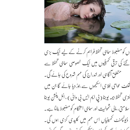
خاندانوں کو مضبوط سماجی تحفظ فراہم کرنے کے لیے ایک بڑی
ر کی تمام کوآپریٹو گنے کی ترقی کمیٹیوں میں ایک خصوصی سماجی تحفظ سے
متعلق آگاہی اور اندراج کی مہم شروع کی جائے گی۔
لف عوامی فلاحی اسکیموں سے جوڑ دیا جائے گا جن میں
 تحفظ بیمہ یوجنا (پی ایم ایس بی وائی) ، اٹل پنشن یوجنا
تی، مالی شمولیت اور سماجی استحکام کو مضبوط بنانا ہے۔
ن ڈیولپمنٹ کمیٹیاں اس مہم میں کلیدی کڑی ہوں گی۔