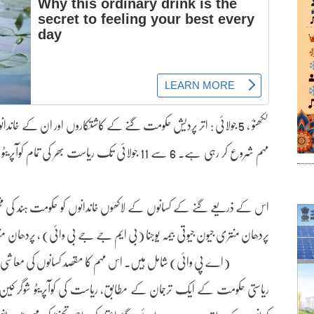
لکھنؤ ، 5 جولائی : اتر پردیش حکومت گنے کے کاشتکاروں اور ان کے 
مہم شروع کر رہی ہے۔ 6 سے 11 جولائی تک ریاست بھ
اس کے ذریعے گنے کے کسانوں کے لاکھوں خاندانوں کو حکومت ہند کی مخت
پردھان منتری جیون جیوتی بیمہ یوجنا (بی ایم جے جے بی وائی) ، پردھان منتری
(اے پی وائی) شامل ہیں۔ اس مہم کا مقصد کسانوں کی معاشی سلام
ریاستی حکومت کے ایک ترجمان کے مطابق، ریاست کی کوآپریٹو شوگر کی