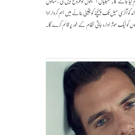
کیا جائے گا۔ کمیٹیاں اسکیموں کو فروغ دیں گی ، کسانوں
د کو آخری میل تک پہنچنے کو یقینی بنانے میں اہم کردار ادا
 کو ایک موثر ادارہ جاتی نظام کے طور پر قائم کرے گا۔