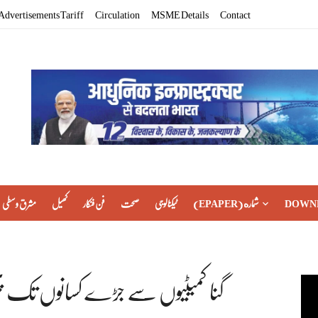
Advertisements Tariff
Circulation
MSME Details
Contact
DOWN
(EPAPER) شماره
ٹیکنالوجی
صحت
فن فنکار
کھیل
مشرق وسطی
گنا کمیٹیوں سے جڑے کسانوں تک پہ