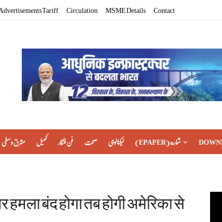
Advertisements Tariff
Circulation
MSME Details
Contact
مشرق وسطی
کھیل
فن فنکار
صحت
ٹیکنالوجی
(EPAPER) شماره
DOWN
र हमला बंद होगा तब होगी अमेरिका से