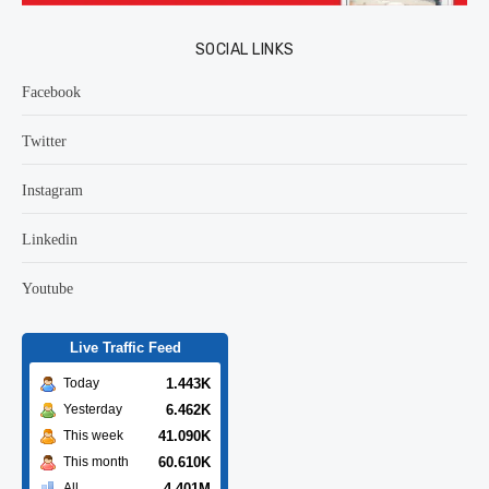
SOCIAL LINKS
Facebook
Twitter
Instagram
Linkedin
Youtube
Live Traffic Feed
1.443K
Today
6.462K
Yesterday
41.090K
This week
60.610K
This month
4.401M
All