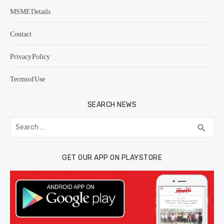
MSME Details
Contact
Privacy Policy
Terms of Use
SEARCH NEWS
Search
SEA
search
for:
GET OUR APP ON PLAYSTORE