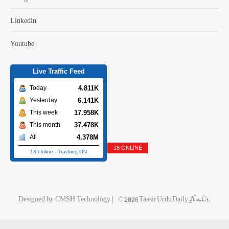
Linkedin
Youtube
Live Traffic Feed
4.811K
Today
6.141K
Yesterday
17.958K
This week
37.478K
This month
4.378M
All
18 ONLINE
18 Online
-
Tracking ON
© 2026 Taasir Urdu Daily روزنامه تاثیر
|
CMSH Technology
Designed by