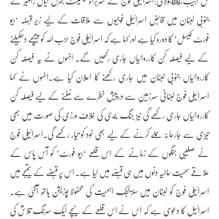
تل ابیب،06جولائی:اسرائیلی فوج کے سربراہ لیفٹینٹ جنرل ایال زامیر نے
جنوبی لبنان میں قابض اسرائیلی فوجیوں سے ملاقات کے لیے زیر قبضہ ‘بیو
فورٹ کیسل’ کا دورہ کیا ہے اور کہا ہے کہ اسرائیلی فوج حزب اللہ کو پیچھے دھکیلنے
کے لیے فیصلہ کن کارروائیاں جاری رکھیں گے۔ انہوں نے یہ فیصلہ کن
کارروائیاں جنوبی لبنان میں جاری رکھنے کا اعلان کیا ہے۔انہوں نے کہا
اسرائیلی فوج لبنانی سرزمین سے درپیش خطرے سے نمٹنے کے لیے فیصلہ کن
کارروائیاں جاری رکھے گی نیز جنگ بندی کی خلاف ورزی کی صورت میں بھی
تیزی سے جارحانہ حملے کرنے کے لیے بھی خود کو تیار رکھے گی۔اسرائیلی فوج
نے صلیبی جنگوں کے زمانے کے اس قلعے ‘بیو فورٹ’ کو آس پاس کے
علاقے سمیت حالیہ دنوں میں ہی قبضے میں لیا ہے۔ اس پر قبضے کے نتیجے میں
اسرائیلی فوج کو لبنان میں سٹریٹجک اہمیت کی محفوظ پوزیشن ہاتھ آگئی ہے۔
اسرائیل کا دعویٰ ہے کہ اس نے اس قلعے کے نیچے ایک سرنگ تلاش کی