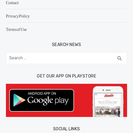
Contact
Privacy Policy
Terms of Use
SEARCH NEWS
Search
SEA
search
for:
GET OUR APP ON PLAYSTORE
SOCIAL LINKS