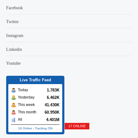
Facebook
Twitter
Instagram
Linkedin
Youtube
Live Traffic Feed
1.783K
Today
6.462K
Yesterday
41.430K
This week
60.950K
This month
4.401M
All
17 ONLINE
16 Online
-
Tracking ON