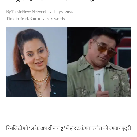
Posted
By
Taasir News Network
July 2, 2026
on
Time to Read:
2 min
-
314
words
रियलिटी शो ‘लॉक अप सीजन 2’ में होस्ट कंगना रनौत की दमदार एंट्री