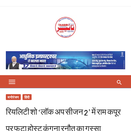
Skip
to
content
मनोरंजन
हिंदी
रियलिटी शो ‘लॉक अप सीजन 2’ में राम कपूर
पर फूटा होस्ट कंगना रनौत का गुस्सा