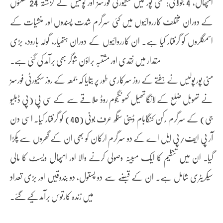
امپھال، 4 جولائی: منی پور میں سکیورٹی فورسز اور پولیس نے گزشتہ 24 گھنٹوں
کے دوران مختلف کارروائیوں میں کئی سرگرم شدت پسندوں اور منشیات کے
اسمگلروں کو گرفتار کیا ہے۔ ان کارروائیوں کے دوران ہتھیار، گولہ بارود، بڑی
مقدار میں نقدی اور مشتبہ براؤن شوگر بھی برآمد کی گئی ہے۔
منی پور پولیس نے ہفتے کے روز سرکاری طور پر بتایا کہ جمعہ کے روز سکیورٹی فورسز
نے تھوبل ضلع کے لانگاتھیل کھونگجوم روڈ علاقے سے کے سی پی (پی ڈبلیو
جی) کے سرگرم رکن کنگابام ڈینی سنگھ عرف بونی (40) کو گرفتار کیا۔ اسی دن
آر پی ایف/پی ایل اے کے دو سرگرم ارکان کو بھی ان کے گھروں سے پکڑا
گیا۔ ان میں تنظیم کا ایک مبینہ وصولی کرنے والا اور امپھال ویسٹ کا مالی
سیکریٹری شامل ہے۔ ان کے قبضے سے دو پستول، دو بندوقیں اور بڑی تعداد
میں زندہ کارتوس برآمد کیے گئے۔