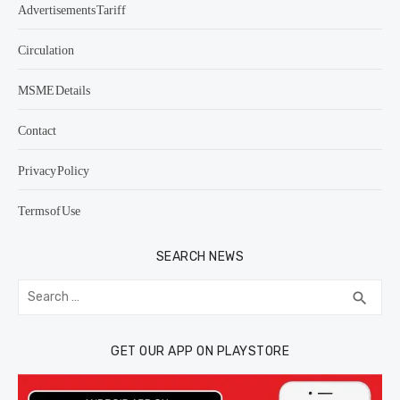
Advertisements Tariff
Circulation
MSME Details
Contact
Privacy Policy
Terms of Use
SEARCH NEWS
Search
SEA
search
for:
GET OUR APP ON PLAYSTORE