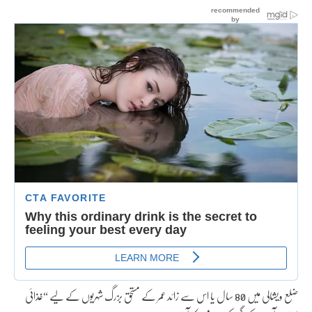
ضلع ویشالی میں 80 سال یا اس سے زائد عمر کے مستحق بزرگ شہریوں کے لیے “غذائی