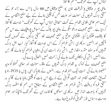
اجناس آپ کے گھر تک” مہم کا آغاز
حاجی پور / ویشالی (شرافت خان ): ضلع ویشالی میں 80 سال یا اس سے زائد عمر کے
مستحق بزرگ شہریوں کی سہولت اور عزتِ نفس کو یقینی بنانے کے لیے ضلع انتظامیہ نے
ایک اہم عوامی فلاحی اقدام کے تحت “غذائی اجناس آپ کے گھر تک” خدمت کا آغاز
کر دیا ہے۔ ضلع مجسٹریٹ ورشا سنگھ نے حاجی پور بلاک کے اسمائل پور پنچایت سے اس مہم
کا باقاعدہ افتتاح کیا۔ افتتاحی موقع پر ضلع مجسٹریٹ خود مستحق بزرگوں کے گھروں تک
پہنچیں اور انہیں سرکاری راشن فراہم کر کے اس خدمت کا آغاز کیا۔ اب اہل بزرگ
شہریوں کو ہر ہفتہ مقررہ مقدار میں راشن براہِ راست ان کی دہلیز پر فراہم کیا جائے گا، جس
سے انہیں راشن کی دکانوں تک جانے کی زحمت نہیں اٹھانی پڑے گی۔
ضلع مجسٹریٹ نے کہا کہ یہ اقدام بزرگ شہریوں کے وقار، سہولت اور سماجی تحفظ کو مزید
مضبوط بنانے کی سمت ایک اہم قدم ہے۔ انہوں نے بتایا کہ ای۔پوس (e-POS)
تصدیق، شفاف نظام اور سخت نگرانی کے ذریعے اس بات کو یقینی بنایا جائے گا کہ ہر
مستحق فرد کو بروقت راشن فراہم ہو۔ ضلع انتظامیہ کے مطابق اس مہم کا مقصد بزرگ
شہریوں کو باعزت انداز میں سرکاری سہولتوں کا فائدہ ان کے گھر تک پہنچانا اور عوام
دوست و حساس طرزِ حکمرانی کو فروغ دینا ہے۔