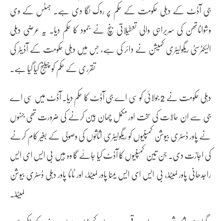
جی آڈٹ کے دہلی حکومت کے حکم پر روک لگا دی ہے۔ جسٹس کے وی
وشواناتھن کی سربراہی والی تعطیلاتی بنچ نے جمود کا حکم دیا۔ یہ عرضی دہلی
الیکٹرسٹی ریگولیٹری کمیشن نے دائر کی ہے، جس میں دہلی حکومت کے آڈیٹر کی
تقرری کے حکم کو چیلنج کیا گیا ہے۔
دہلی حکومت نے 2 جولائی کو سی اے جی آڈٹ کا حکم دیا۔ آڈٹ میں سی اے
جی سے ان حالات کی سخت اور مکمل چھان بین کرنے کی ضرورت تھی جنہوں
نے پاور ڈسٹری بیوشن کمپنیوں کو ریگولیٹری اثاثوں کی وصولی کے بغیر کام کرنے
کی اجازت دی۔ جن تین کمپنیوں کا آڈٹ کیا جائے گا وہ ہیں بی ایس ای ایس
راجدھانی پاور لمیٹڈ، بی ایس ای ایس یمنا پاور لمیٹڈ، اور ٹاٹا پاور دہلی ڈسٹری بیوشن
لمیٹڈ۔