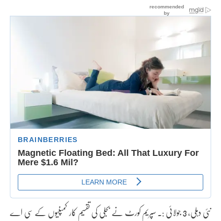
نئی دہلی، 3 جولائی :۔ سپریم کورٹ نے بجلی کی تقسیم کار کمپنیوں کے سی اے