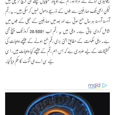
ریگولیٹری اثاثے سے مراد وہ رقم ہے جو پاور کمپنیاں پہلے ہی خرچ کر چکی ہیں
لیکن ابھی تک صارفین سے بلوں کے ذریعے وصول نہیں کر سکی ہیں۔ یہ رقم
آہستہ آہستہ ہر سال جمع ہوتی ہے اور بعد میں صارفین کے بجلی کے بلوں میں
شامل کردی جاتی ہے۔ دہلی میں یہ رقم اب ?38,500 کروڑ تک پہنچ گئی
ہے۔ دہلی حکومت کے مطابق اتنی بڑی رقم جمع ہونے کے پیچھے وجوہات کی
تحقیقات کے لیے ضروری ہے کہ اس اہم رقم کے پیچھے کیا وجوہات ہیں، اسی
لیے سی اے جی آڈٹ کا حکم دیا گیا۔