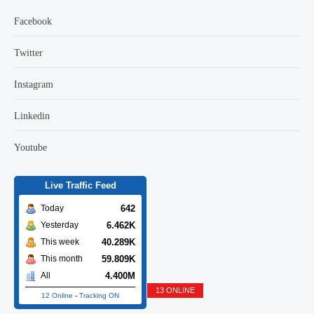
Facebook
Twitter
Instagram
Linkedin
Youtube
Live Traffic Feed
642
Today
6.462K
Yesterday
40.289K
This week
59.809K
This month
4.400M
All
13 ONLINE
12 Online
-
Tracking ON