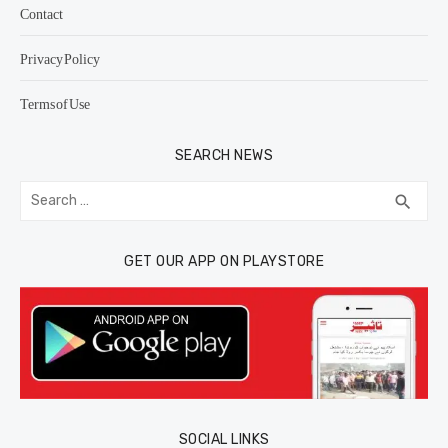
Contact
Privacy Policy
Terms of Use
SEARCH NEWS
Search
SEA
search
for:
GET OUR APP ON PLAYSTORE
SOCIAL LINKS