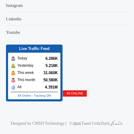
Instagram
Linkedin
Youtube
Live Traffic Feed
6.286K
Today
5.218K
Yesterday
31.060K
This week
50.580K
This month
4.391M
All
49 ONLINE
48 Online
-
Tracking ON
Designed by
CMSH Technology
|
© 2026 Taasir Urdu Daily روزنامه تاثیر