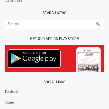
Terms of Use
SEARCH NEWS
Search
SEA
search
for:
GET OUR APP ON PLAYSTORE
SOCIAL LINKS
Facebook
Twitter