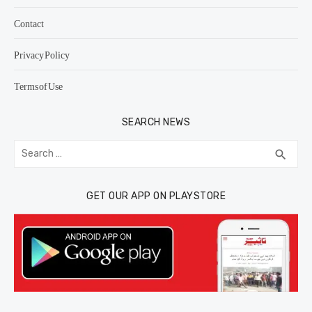
Contact
Privacy Policy
Terms of Use
SEARCH NEWS
Search
SEA
search
for:
GET OUR APP ON PLAYSTORE