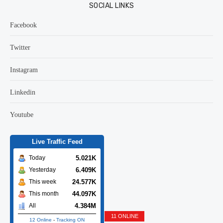
SOCIAL LINKS
Facebook
Twitter
Instagram
Linkedin
Youtube
Live Traffic Feed
5.021K
Today
6.409K
Yesterday
24.577K
This week
44.097K
This month
4.384M
All
11 ONLINE
12 Online
-
Tracking ON