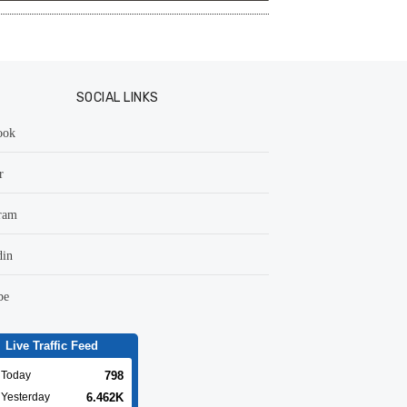
SOCIAL LINKS
ook
r
ram
din
be
Live Traffic Feed
798
Today
6.462K
Yesterday