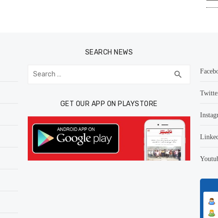
SEARCH NEWS
Search
Faceb
SEARCH
search
for:
Twitte
GET OUR APP ON PLAYSTORE
Instag
Linke
Youtu