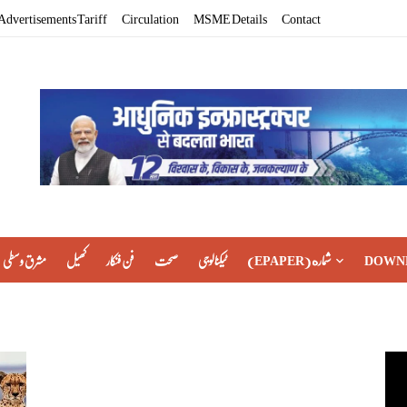
Advertisements Tariff
Circulation
MSME Details
Contact
مشرق وسطی
کھیل
فن فنکار
صحت
ٹیکنالوجی
(EPAPER) شماره
DOWN