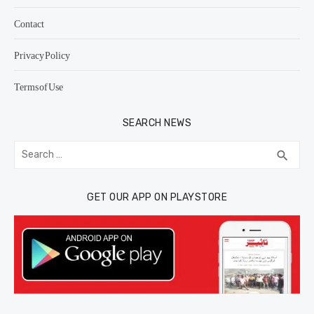
Contact
Privacy Policy
Terms of Use
SEARCH NEWS
Search
SEA
search
for:
GET OUR APP ON PLAYSTORE