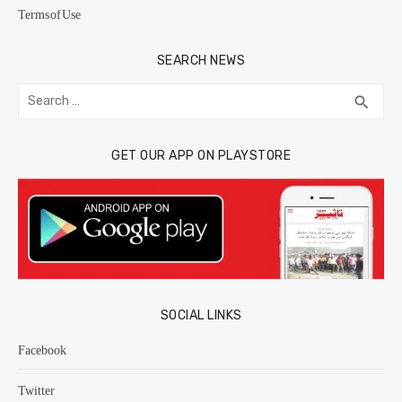
Terms of Use
SEARCH NEWS
Search
SEA
search
for:
GET OUR APP ON PLAYSTORE
SOCIAL LINKS
Facebook
Twitter