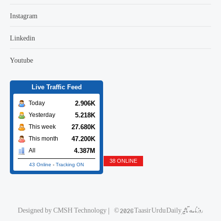
Instagram
Linkedin
Youtube
Live Traffic Feed
2.906K
Today
5.218K
Yesterday
27.680K
This week
47.200K
This month
4.387M
All
38 ONLINE
43 Online
-
Tracking ON
Designed by
CMSH Technology
|
© 2026 Taasir Urdu Daily روزنامه تاثیر