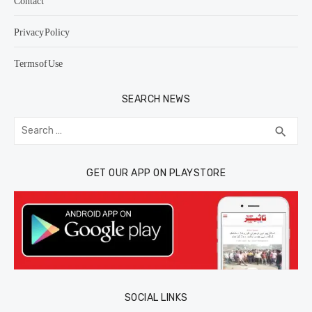
Contact
Privacy Policy
Terms of Use
SEARCH NEWS
Search
SEA
search
for:
GET OUR APP ON PLAYSTORE
SOCIAL LINKS