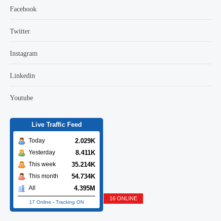
Facebook
Twitter
Instagram
Linkedin
Youtube
Live Traffic Feed
2.029K
Today
8.411K
Yesterday
35.214K
This week
54.734K
This month
4.395M
All
16 ONLINE
17 Online
-
Tracking ON