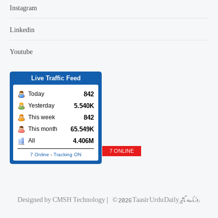
Instagram
Linkedin
Youtube
Live Traffic Feed
842
Today
5.540K
Yesterday
842
This week
65.549K
This month
4.406M
All
7 ONLINE
7 Online
-
Tracking ON
Designed by
CMSH Technology
|
© 2026 Taasir Urdu Daily روزنامه تاثیر