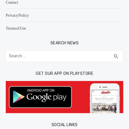
Contact
Privacy Policy
Terms of Use
SEARCH NEWS
Search
SEA
search
for:
GET OUR APP ON PLAYSTORE
SOCIAL LINKS