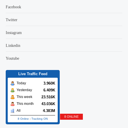
Facebook
Twitter
Instagram
Linkedin
Youtube
Live Traffic Feed
3.960K
Today
6.409K
Yesterday
23.516K
This week
43.036K
This month
4.383M
All
8 ONLINE
8 Online
-
Tracking ON