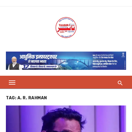
Skip
to
content
TAG:
A. R. RAHMAN