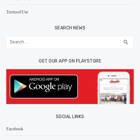
Terms of Use
SEARCH NEWS
Search
SEA
search
for:
GET OUR APP ON PLAYSTORE
SOCIAL LINKS
Facebook