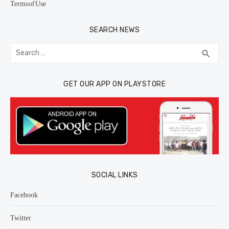
Terms of Use
SEARCH NEWS
Search
SEA
search
for:
GET OUR APP ON PLAYSTORE
SOCIAL LINKS
Facebook
Twitter