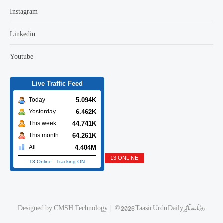
Instagram
Linkedin
Youtube
Live Traffic Feed
5.094K
Today
6.462K
Yesterday
44.741K
This week
64.261K
This month
4.404M
All
13 ONLINE
13 Online
-
Tracking ON
Designed by
CMSH Technology
|
© 2026 Taasir Urdu Daily روزنامه تاثیر