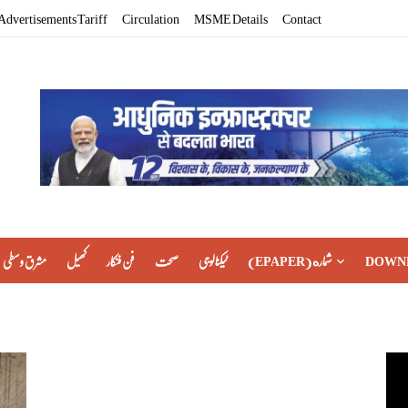
Advertisements Tariff
Circulation
MSME Details
Contact
مشرق وسطی
کھیل
فن فنکار
صحت
ٹیکنالوجی
(EPAPER) شماره
DOWN