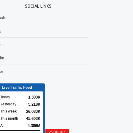
SOCIAL LINKS
ook
r
ram
din
be
Live Traffic Feed
1.309K
Today
5.218K
Yesterday
26.083K
This week
45.603K
This month
4.386M
All
25 ONLINE