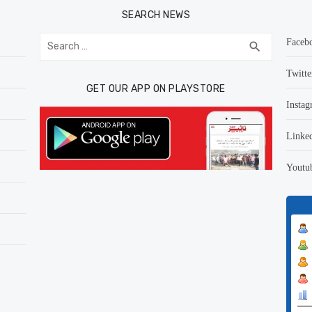
SEARCH NEWS
Search
Faceb
SEARCH
search
for:
Twitte
GET OUR APP ON PLAYSTORE
Instag
Linke
Youtu