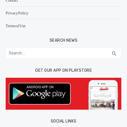
Contact
Privacy Policy
Terms of Use
SEARCH NEWS
Search
SEA
search
for:
GET OUR APP ON PLAYSTORE
SOCIAL LINKS