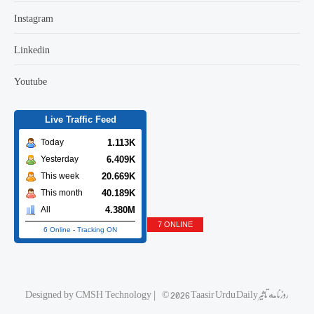
Instagram
Linkedin
Youtube
Live Traffic Feed
1.113K
Today
6.409K
Yesterday
20.669K
This week
40.189K
This month
4.380M
All
7 ONLINE
6 Online
-
Tracking ON
Designed by
CMSH Technology
|
© 2026 Taasir Urdu Daily روزنامه تاثیر