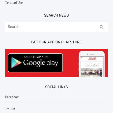
Terms of Use
SEARCH NEWS
Search
SEA
search
for:
GET OUR APP ON PLAYSTORE
SOCIAL LINKS
Facebook
Twitter