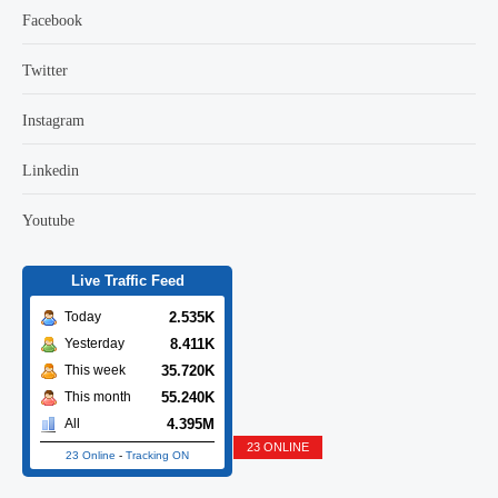
Facebook
Twitter
Instagram
Linkedin
Youtube
Live Traffic Feed
2.535K
Today
8.411K
Yesterday
35.720K
This week
55.240K
This month
4.395M
All
23 ONLINE
23 Online
-
Tracking ON