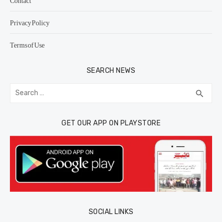
Contact
Privacy Policy
Terms of Use
SEARCH NEWS
Search
SEA
search
for:
GET OUR APP ON PLAYSTORE
SOCIAL LINKS