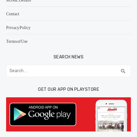
Contact
Privacy Policy
Terms of Use
SEARCH NEWS
Search
SEA
search
for:
GET OUR APP ON PLAYSTORE