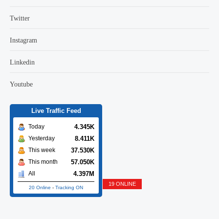
Twitter
Instagram
Linkedin
Youtube
Live Traffic Feed
4.345K
Today
8.411K
Yesterday
37.530K
This week
57.050K
This month
4.397M
All
19 ONLINE
20 Online
-
Tracking ON