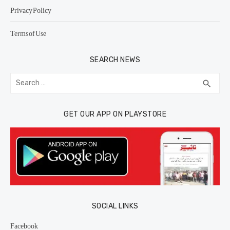
Privacy Policy
Terms of Use
SEARCH NEWS
Search
SEA
search
for:
GET OUR APP ON PLAYSTORE
SOCIAL LINKS
Facebook