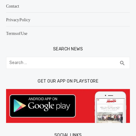
Contact
Privacy Policy
Terms of Use
SEARCH NEWS
Search
SEA
search
for:
GET OUR APP ON PLAYSTORE
SOCIAL LINKS