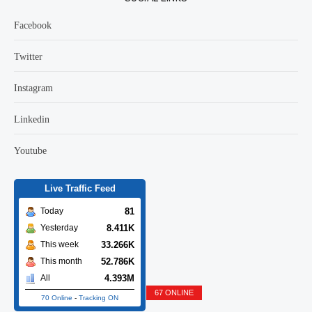
Facebook
Twitter
Instagram
Linkedin
Youtube
Live Traffic Feed
81
Today
8.411K
Yesterday
33.266K
This week
52.786K
This month
4.393M
All
67 ONLINE
70 Online
-
Tracking ON