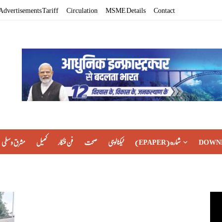
Advertisements Tariff
Circulation
MSME Details
Contact
مشرق وسطی
کھیل
فن فنکار
صحت
ٹیکنالوجی
(EPAPER) شماره
DOWN