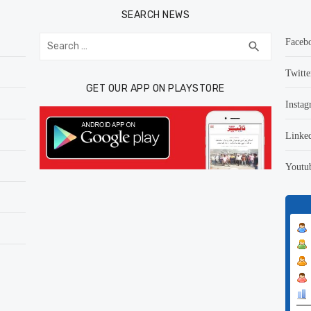
SEARCH NEWS
Search
Faceb
SEARCH
search
for:
Twitte
GET OUR APP ON PLAYSTORE
Instag
Linke
Youtu