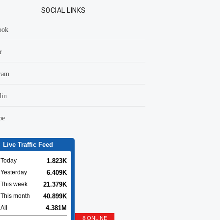
SOCIAL LINKS
ook
r
ram
din
be
Live Traffic Feed
1.823K
Today
6.409K
Yesterday
21.379K
This week
40.899K
This month
4.381M
All
8 ONLINE