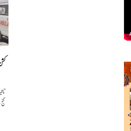
کشن
گنج 