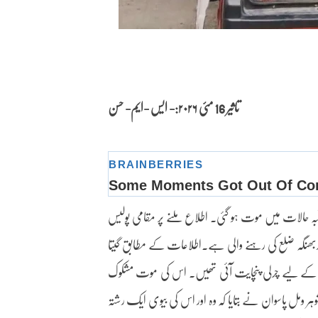
تاثیر 16 مئی
۲۰۲۶:- ایس -ایم- حسن
کی مشتبہ حالات میں موت ہو گئی۔ اطلاع ملنے پر مقامی پولیس
 دربھنگہ ضلع کی رہنے والی ہے۔اطلاعات کے مطابق گیتا
ے لیے چرلی پنچایت آئی تھیں۔ اس کی موت مشکوک
 ومل پاسوان نے بتایا کہ وہ اور اس کی بیوی ایک رشتہ