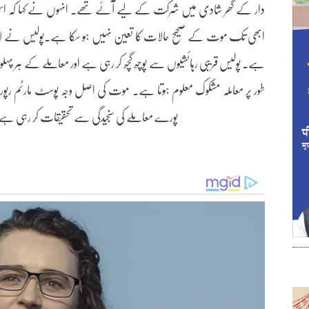
دار کے گھر شادی میں شرکت کے لیے آئے تھے۔ انہوں نے کہا کہ اس
ابھی تک موت کے صحیح حالات کا تعین نہیں ہو سکا ہے۔پولیس نے لاش
ہے۔ پولیس قریبی رہائشیوں سے پوچھ گچھ کر رہی ہے اور معاملے کے ہر پہلو
طور پر معاملہ مشکوک معلوم ہوتا ہے۔ موت کی اصل وجہ پوسٹ مارٹم رپ
پورے معاملے کی سنجیدگی سے تحقیقات کر رہی ہے