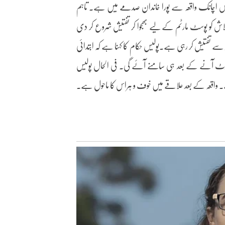
 اچانک واقعہ سے پورا خاندان صدمے میں ہے۔ تاہم
 کو پوسٹ مارٹم کے لیے بھجوا کر تفتیش شروع کر دی
 سے تفتیش کر رہی ہے۔پولیس حکام کا کہنا ہے کہ ابتدائی
ورٹ آنے کے بعد ہی سامنے آئے گی۔ فی الحال پولیس
۔ واقعہ کے بعد علاقے میں خوف و ہراس کا ماحول ہے۔