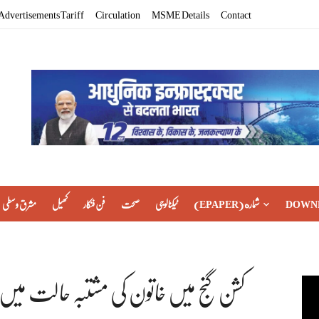
Advertisements Tariff
Circulation
MSME Details
Contact
DOWN
(EPAPER) شماره
ٹیکنالوجی
صحت
فن فنکار
کھیل
مشرق وسطی
کشن گنج میں خاتون کی مشتبہ حالت م