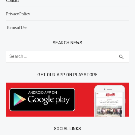
Contact
Privacy Policy
Terms of Use
SEARCH NEWS
Search
SEA
search
for:
GET OUR APP ON PLAYSTORE
SOCIAL LINKS