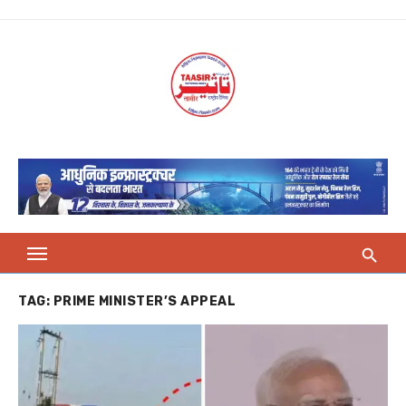
Skip
to
content
TAG:
PRIME MINISTER’S APPEAL