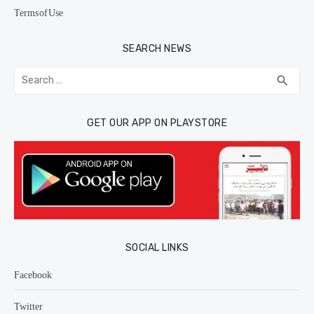
Terms of Use
SEARCH NEWS
Search
SEA
search
for:
GET OUR APP ON PLAYSTORE
SOCIAL LINKS
Facebook
Twitter