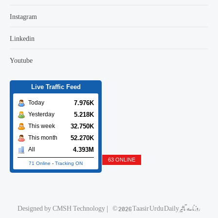
Instagram
Linkedin
Youtube
Live Traffic Feed
7.976K
Today
5.218K
Yesterday
32.750K
This week
52.270K
This month
4.393M
All
63 ONLINE
71 Online
-
Tracking ON
Designed by
CMSH Technology
|
© 2026 Taasir Urdu Daily روزنامه تاثیر