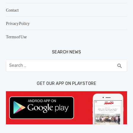
Contact
Privacy Policy
Terms of Use
SEARCH NEWS
Search
SEA
search
for:
GET OUR APP ON PLAYSTORE