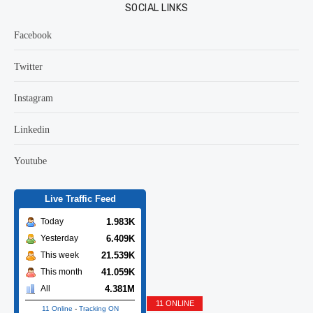
SOCIAL LINKS
Facebook
Twitter
Instagram
Linkedin
Youtube
Live Traffic Feed
1.983K
Today
6.409K
Yesterday
21.539K
This week
41.059K
This month
4.381M
All
11 ONLINE
11 Online
-
Tracking ON