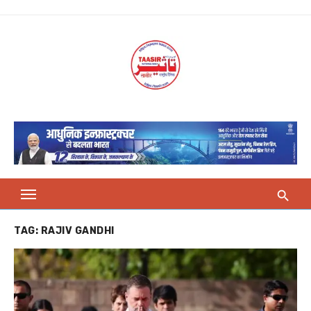
Skip
to
content
TAG:
RAJIV GANDHI