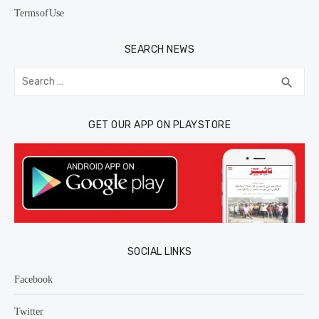
Terms of Use
SEARCH NEWS
Search
SEA
search
for:
GET OUR APP ON PLAYSTORE
SOCIAL LINKS
Facebook
Twitter