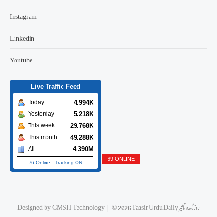
Instagram
Linkedin
Youtube
Live Traffic Feed
4.994K
Today
5.218K
Yesterday
29.768K
This week
49.288K
This month
4.390M
All
69 ONLINE
76 Online
-
Tracking ON
Designed by
CMSH Technology
|
© 2026 Taasir Urdu Daily روزنامه تاثیر