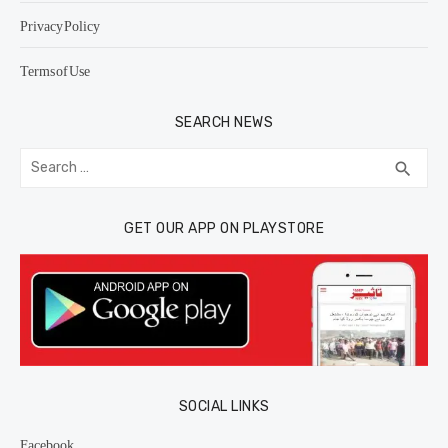
Privacy Policy
Terms of Use
SEARCH NEWS
Search
SEA
search
for:
GET OUR APP ON PLAYSTORE
SOCIAL LINKS
Facebook