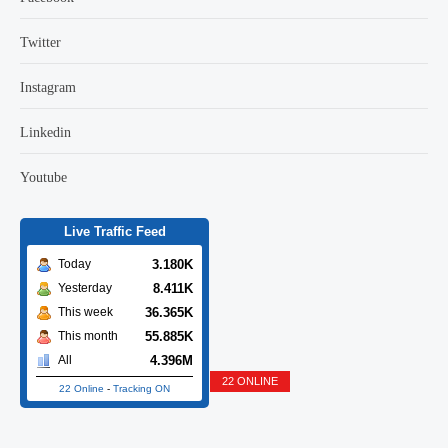
Twitter
Instagram
Linkedin
Youtube
Live Traffic Feed
3.180K
Today
8.411K
Yesterday
36.365K
This week
55.885K
This month
4.396M
All
22 ONLINE
22 Online
-
Tracking ON