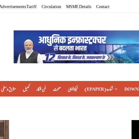
Advertisements Tariff
Circulation
MSME Details
Contact
مشرق وسطی
کھیل
فن فنکار
صحت
ٹیکنالوجی
(EPAPER) شماره
DOWN