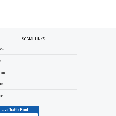
SOCIAL LINKS
ook
r
ram
din
be
Live Traffic Feed