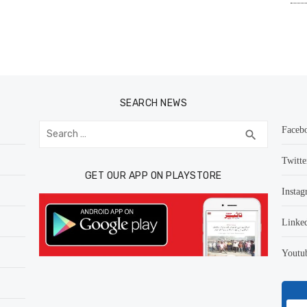
SEARCH NEWS
Search
Faceb
SEARCH
search
for:
Twitte
GET OUR APP ON PLAYSTORE
Instag
Linke
Youtu