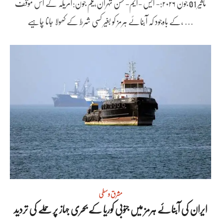
تاثیر 01 جون ۲۰۲۶:- ایس -ایم- حسن تہران،یکم جون:امریکہ کے اس مؤقف
کے باوجود کہ آبنائے ہرمز کو بغیر کسی شرط کے کھولا جانا چاہیے، …
مشرق وسطی
ایران کی آبنائے ہرمز میں جنوبی کوریا کے بحری جہاز پر حملے کی تردید