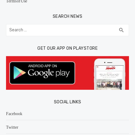
Terms of Use
SEARCH NEWS
Search
SEA
search
for:
GET OUR APP ON PLAYSTORE
SOCIAL LINKS
Facebook
Twitter