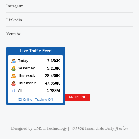
Instagram
Linkedin
Youtube
Live Traffic Feed
3.656K
Today
5.218K
Yesterday
28.430K
This week
47.950K
This month
4.388M
All
44 ONLINE
53 Online
-
Tracking ON
© 2026 Taasir Urdu Daily روزنامه تاثیر
|
CMSH Technology
Designed by