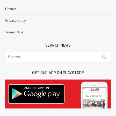
Contact
Privacy Policy
Terms of Use
SEARCH NEWS
Search
SEA
search
for:
GET OUR APP ON PLAYSTORE