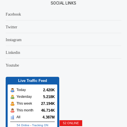
SOCIAL LINKS
Facebook
Twitter
Instagram
Linkedin
Youtube
Live Traffic Feed
2.420K
Today
5.218K
Yesterday
27.194K
This week
46.714K
This month
4.387M
All
52 ONLINE
54 Online
-
Tracking ON