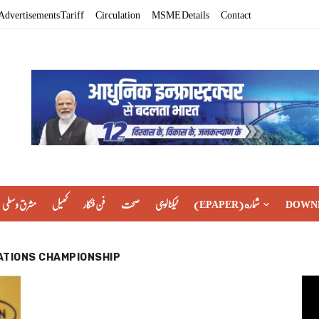
Advertisements Tariff
Circulation
MSME Details
Contact
مشرق وسطی
کھیل
فن فنکار
صحت
ٹیکنالوجی
(EPAPER) شماره
DOWN
ATIONS CHAMPIONSHIP