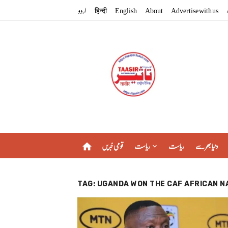
Skip
اردو
हिन्दी
English
About
Advertise with us
to
content
دنیا بھر سے
ریاست
ریاست
قومی خبریں
home
TAG:
UGANDA WON THE CAF AFRICAN N