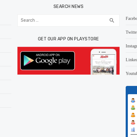
SEARCH NEWS
Search
Faceb
SEARCH
search
for:
Twitte
GET OUR APP ON PLAYSTORE
Instag
Linke
Youtu