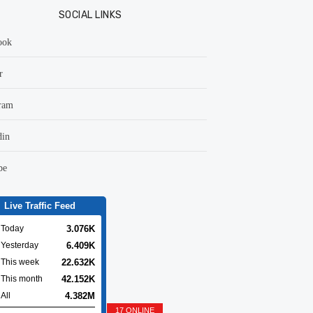
SOCIAL LINKS
ook
r
ram
din
be
Live Traffic Feed
3.076K
Today
6.409K
Yesterday
22.632K
This week
42.152K
This month
4.382M
All
17 ONLINE