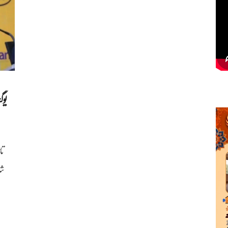
یو
شر