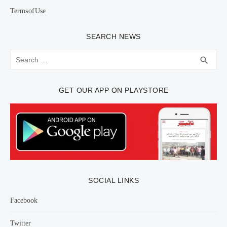
Terms of Use
SEARCH NEWS
Search
SEA
search
for:
GET OUR APP ON PLAYSTORE
SOCIAL LINKS
Facebook
Twitter