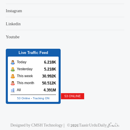
Instagram
Linkedin
Youtube
Live Traffic Feed
6.218K
Today
5.218K
Yesterday
30.992K
This week
50.512K
This month
4.391M
All
53 ONLINE
53 Online
-
Tracking ON
Designed by
CMSH Technology
|
© 2026 Taasir Urdu Daily روزنامه تاثیر