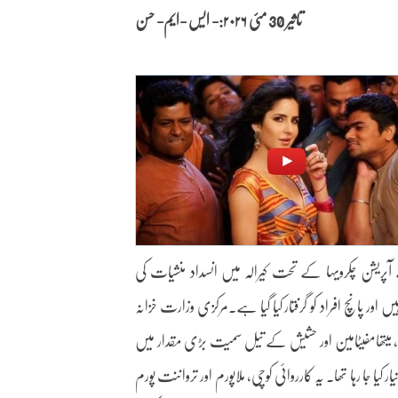
تاثیر 30 مئی
۲۰۲۶:- ایس -ایم- حسن
ی) نے آپریشن چکرویہا کے تحت کیرالہ میں انسداد منشیات کی
 منشیات ضبط کی گئی ہیں اور پانچ افراد کو گرفتار کیا گیا ہے۔مرکزی وزارت خزانہ
 میتھامفیٹامین اور حشیش کے تیل سمیت بڑی مقدار میں
یا جا رہا تھا۔ یہ کارروائی کوچی، ملاپورم اور ترواننت پورم