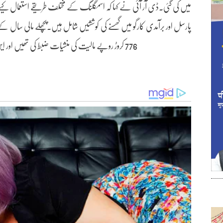
میں کی گئی۔ڈی آر آئی نے کہا کہ اسمگلنگ کے مختلف طریقے استعمال کیے
پارسل اور برآمدی کارگو میں گھسنے کی کوششیں شامل ہیں۔پچھلے مالی سال 
776 کروڑ روپے مالیت کی منشیات ضبط کی تھیں اور این ڈی پی ایس کے معاملات میں 21 افراد کو گرفتار کیا تھا۔