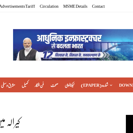
Advertisements Tariff
Circulation
MSME Details
Contact
DOWN
(EPAPER) شماره
ٹیکنالوجی
صحت
فن فنکار
کھیل
مشرق وسطی
کیرالہ میں 24 کلو منشیات برآمد، 