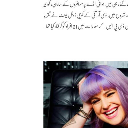
 گئے، جن میں ہوائی اڈے پر مسافروں کے سامان، کورئیر
کے شروع میں، ڈی آر آئی کے کوچی زونل یونٹ نے تقریبا