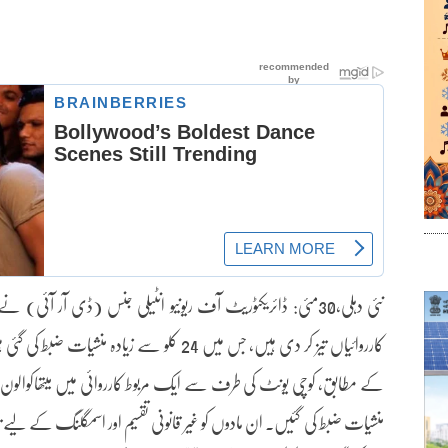
نئی دہلی،30مئی: ڈائریکٹوریٹ آف ریونیو انٹیلی جنس (ڈی آر آئ
کارروائیاں تیز کر دی ہیں، جس میں 24 کلو سے زیادہ
کے مطابق، کوچی یونٹ کی طرف سے ایک مربوط کارروائی میں میتھاکوالون،
منشیات ضبط کی گئیں۔ ان مادوں کو غیر قانونی تقسیم اور اسمگلنگ کے لیے تیار ک