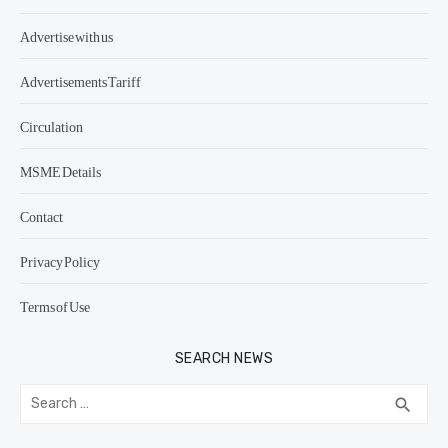
Advertise with us
Advertisements Tariff
Circulation
MSME Details
Contact
Privacy Policy
Terms of Use
SEARCH NEWS
Search
SEA
search
for: