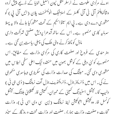
ہوئے مرکزی حکومت نے آرسلر متل نپون اسٹیل انڈیا کے ذریعے پیش کردہ
وشاکھاپٹنم آئی ٹی آئی کلسٹر کے اسٹریٹجک انویسٹمنٹ پلان (ایس آئی پی) کو
منظوری دے دی ہے۔ پی ایم سیتو اسکیم کے تحت منظور کیا جانے والا یہ پہلا
سرمایہ کاری منصوبہ ہے۔ اس کے ساتھ آندھرا پردیش صنعتی شراکت داری
ماڈل کو نافذ کرنے والی ملک کی پہلی ریاست بن گئی ہے۔
ہنر مندی کے فروغ اور صنعت کاری کی مرکزی وزارت کے مطابق، اس
منصوبے کو نئی دہلی کے کوشل بھون میں منعقدہ ایک اعلی سطحی اجلاس میں
منظوری دی گئی۔ میٹنگ کی صدارت وزارت کی سکریٹری دیباسری مکھرجی
نے کی۔ اس میں ڈائریکٹر جنرل، ڈائریکٹوریٹ جنرل آف ٹریننگ (ڈی جی ٹی)
دلیپ کمار، نیشنل اسٹیئرنگ کمیٹی کے ممبران، کمیشن فار کیپیسٹی بلڈنگ، نیشنل
کونسل فار ووکیشنل ایجوکیشن اینڈ ٹریننگ (این سی وی ای ٹی)، وزارت
تجارت و صنعت، وزارت بھاری صنعت اور وزارت محنت و روزگار کے سینئر