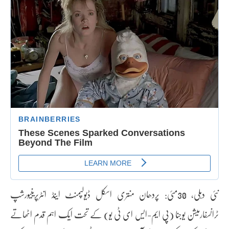
نئی دہلی، 30مئی: پردھان منتری اسکل ڈیولپمنٹ اینڈ انٹرپرینیورشپ
ٹرانسفارمیشن یوجنا (پی ایم-ایس ای ٹی یو) کے تحت ایک اہم قدم اٹھاتے