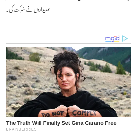
عہدیداروں نے شرکت کی۔