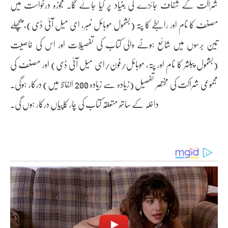
شراکت کے شفاف جائزے کی بنیاد پر کیا جائے گا۔ مجوزہ درخواست میں
مصنف کا نام اور رابطے کا پتہ (بشمول موبائل نمبر، ای میل آئی ڈی)، پچھلے
تین برسوں میں شائع ہونے والی کتاب کی تفصیلات اور اس کی خاصیت
(بشمول پبلشر کا نام اور پتہ، موبائل/فون/ای میل آئی ڈی) اور مصنف کی
مجموعی شراکت کی مختصر تفصیل (زیادہ سے زیادہ 200 الفاظ میں) درکار ہوگی۔
داخلہ کے ساتھ متعلقہ کتاب کی چار کاپیاں درکار ہوں گی۔