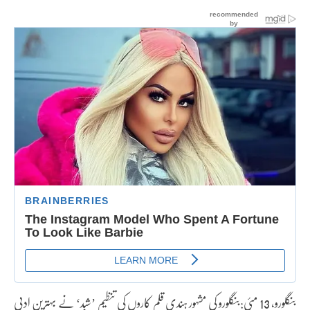
بنگلورو، 13 مئی:بنگلورو کی مشہور ہندی قلم کاروں کی تنظیم ’شبد‘ نے بہترین ادبی