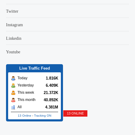
Twitter
Instagram
Linkedin
Youtube
Live Traffic Feed
1.816K
Today
6.409K
Yesterday
21.372K
This week
40.892K
This month
4.381M
All
13 ONLINE
13 Online
-
Tracking ON