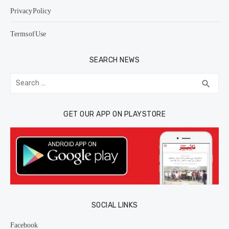
Privacy Policy
Terms of Use
SEARCH NEWS
Search
SEA
search
for:
GET OUR APP ON PLAYSTORE
SOCIAL LINKS
Facebook