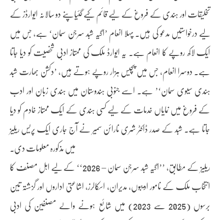
تخلیقات اور ہندی کے فروغ کے لیے قائم کیے گئیاپنے دو سالانہ ایوارڈز کے
لیے درخواستیں مدعو کی ہیں۔ پہلا انعام ’اگیہ شبد سرجن سمان‘ ہے، جس میں
ایک لاکھ روپے کا انعام ہے۔ یہ ایوارڈ ملک کی ممتاز ادبی شخصیت کو دیا جاتا
ہے۔ دوسرا انعام، جس میں پچیس ہزار روپے ہوتے ہیں، ’دکشن بھارت شبد
ہندی سیوی سمان‘’ ہے۔ اسے جنوبی ہندوستان میں ہندی زبان اور ادب
کے فروغ میں نمایاں خدمات کے لیے کسی ہندی کے ایک ممتاز خادم کو دیا
جاتا ہے۔ شبد کے صدر ڈاکٹر شری نارائن سمیر نے آج جاری ایک پریس ریلیز
میں مذکورہ معلومات دی۔
ریلیز کے مطابق، ’’اگیہ شبد سرجن سمان – 2026‘‘ کے لیے اہل مصنف کا
انتخاب ملک کے نامور ادیبوں، مدیران، اسکالرز، اشاعتی اداروں اور گزشتہ تین
برسوں (2025 سے 2023) میں شائع ہونے والے مصنفین کی ادبی