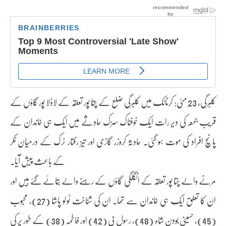
کلبرگی، 23 مئی: کرناٹک میں کلبرگی ضلع کے چتّا پور تعلقہ کے لاڈلا پور گاؤں کے
قریب جمعہ کی دیر رات ایک خوفناک سڑک حادثے میں ایک ہی خاندان کے
پانچ افراد کی موت ہو گئی۔ حادثہ کروزر گاڑی اور تیز رفتار ٹرک کے درمیان ٹکر
کے باعث پیش آیا۔
مرنے والے چتا پور تعلقہ کے انگلگی گاؤں کے رہنے والے بتائے گئے ہیں اور
ان کا تعلق ایک ہی خاندان سے تھا۔ ان کی شناخت ٹولو پاشا (27)، محبوب
(45)، حسینی بودن شاہ (48)، رسول بی (42) اور فاطمہ (38) کے طور پر کی