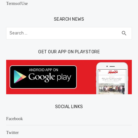
Terms of Use
SEARCH NEWS
Search
SEA
search
for:
GET OUR APP ON PLAYSTORE
SOCIAL LINKS
Facebook
Twitter