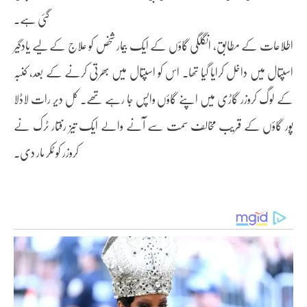
گئی ہے۔
اطلاعات کے مطابق، انگلگی گاؤں کے ایک بیمار شخص کو علاج کے لیے یادگیر
اسپتال میں داخل کرایا گیا تھا۔ اس کو اسپتال میں بھرتی کرنے کے بعد، کنبہ
کے لوگ کروزر گاڑی میں اپنے گاؤں واپس جا رہے تھے۔ کل دیر رات لاڈلا
پور گاؤں کے قریب مخالف سمت سے آنے والے ایک تیز رفتار ٹرک نے
کروزر کو ٹکر مار دی۔