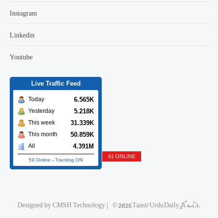
Instagram
Linkedin
Youtube
Live Traffic Feed
6.565K
Today
5.218K
Yesterday
31.339K
This week
50.859K
This month
4.391M
All
61 ONLINE
59 Online
-
Tracking ON
© 2026 Taasir Urdu Daily روزنامه تاثیر
|
CMSH Technology
Designed by