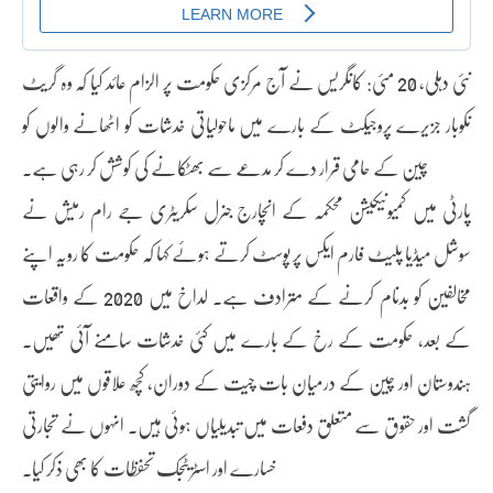
نئی دہلی، 20 مئی: کانگریس نے آج مرکزی حکومت پر الزام عائد کیا کہ وہ گریٹ
نکوبار جزیرے پروجیکٹ کے بارے میں ماحولیاتی خدشات کو اٹھانے والوں کو
چین کے حامی قرار دے کر مدعے سے بھٹکانے کی کوشش کر رہی ہے۔
پارٹی میں کمیونیکیشن محکمہ کے انچارج جنرل سکریٹری جے رام رمیش نے
سوشل میڈیا پلیٹ فارم ایکس پر پوسٹ کرتے ہوئے کہا کہ حکومت کا رویہ اپنے
مخالفین کو بدنام کرنے کے مترادف ہے۔ لداخ میں 2020 کے واقعات
کے بعد، حکومت کے رخ کے بارے میں کئی خدشات سامنے آئی تھیں۔
ہندوستان اور چین کے درمیان بات چیت کے دوران، کچھ علاقوں میں روایتی
گشت اور حقوق سے متعلق دفعات میں تبدیلیاں ہوئی ہیں۔ انہوں نے تجارتی
خسارے اور اسٹریٹجک تحفظات کا بھی ذکر کیا۔