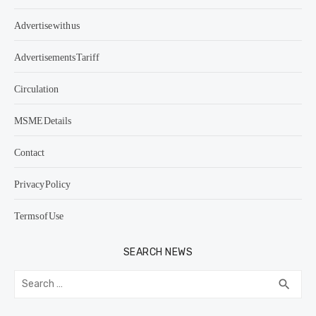
Advertise with us
Advertisements Tariff
Circulation
MSME Details
Contact
Privacy Policy
Terms of Use
SEARCH NEWS
Search
SEA
search
for: