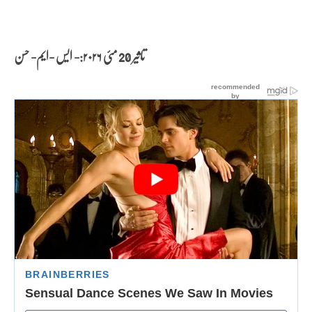
تاثیر 20 مئی
۲۰۲۶:- ایس -ایم- حسن