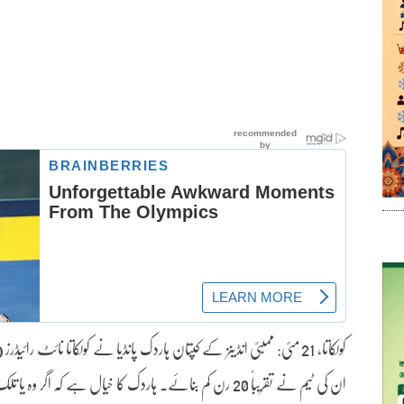
کولکاتا، 21 مئی: ممبئی انڈینز کے کپتان ہاردک پانڈیا نے کولکاتا نا
ان کی ٹیم نے تقریباً 20 رن کم بنائے۔ ہاردک کا خیال ہے کہ اگر