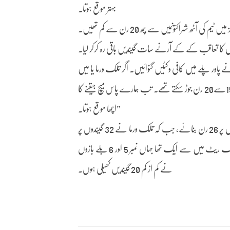
بہتر موقع ہوتا۔
ممبئی انڈینز کی ٹیم پاور پلے میں ہی4 وکٹوں پر 46 رن گنواچکی تھی۔ پوری اننگز میں ٹیم کی آٹھ شراکتوںمیں سے چھ 20 رن سے کم تھیں۔
ً 20 رن سے پیچھے رہ گئے، ہم نے پاور پلے میں کافی وکٹیں گنوائیں۔ اگر تلک ورما یا میں
تھوڑی دیر تک بیٹنگ کرتے اور دو اچھی شراکت داری کرتے تو ہم مزید 15سے20 رن جوڑ سکتے تھے۔ تب ہمارے پاس میچ جیتنے کا
اچھا موقع ہوتا۔”
ہاردک اور تلک دونوں درمیانی اوورمیں سست تھے۔ ہاردک نے 27 گیندوں پر 26 رن بنائے، جب کہ تلک ورما نے 32 گیندوں پر
20 رن بنائے۔ یہ اننگز کے لیے آئی پی ایل کی تاریخ کے بدترین اسٹرائیک ریٹ میں سے ایک تھا جہاں نمبر 5 اور 6 بلے بازوں
نے کم از کم 20 گیندیں کھیلی ہوں۔