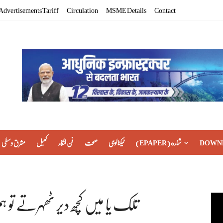
Advertisements Tariff
Circulation
MSME Details
Contact
DOWN
(EPAPER) شماره
ٹیکنالوجی
صحت
فن فنکار
کھیل
مشرق وسطی
تلک یا میں کچھ دیر ٹھہرتے تو ہ