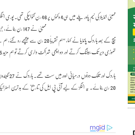
ممبئی نے 147 رن بنائے، جس کا تعاقب کے کے آرنے سات گیندیں باقی رہ کرکر لیا۔
میچ کے بعد ہاردک پانڈیا نے کہا، “ہم تقریبا