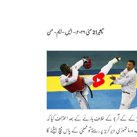
تاثیر 21 مئی
۲۰۲۶:- ایس -ایم- حسن
ئٹ رائیڈرز (کے کے آر) کے خلاف ہارنے کے بعد اعتراف کیا کہ
 وہ یا تلک ورما تھوڑی دیر کریز پر رہتے تو ممبئی کے پاس میچ جیتنے کا