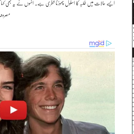
ایسے حالات میں طلبہ کا اسکول چھوڑنا فطری ہے۔ انہوں نے یہ بھی کہا کہ 
مصروف 