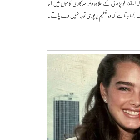
اساتذہ کو پڑھائی کے علاوہ دیگر سرکاری کاموں میں اتنا
رکھا جاتا ہے کہ وہ تعلیم پر پوری توجہ نہیں دے پاتے۔