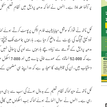
پر تیکھا حملہ بولا ہے۔ انہوں نے کہا کہ مدھیہ پردیش میں نظامِ تعلیم مکم
کمل ناتھ نے اتوار کو سوشل میڈیا پلیٹ فارم ایکس پر پوسٹ کرتے ہوئے کہا، ’
مدھیہ پردیش کے آدھے سے زیادہ بچے بارہویں سے اوپر کی پڑھائی نہیں کر
ہے کہ 52,000 ا
کمل ناتھ نے مزید کہا کہ نظامِ تعلیم کے بدحال ہونے کی سب سے بڑی وجہ ی
رہی ہے۔ انہوں نے سوال اٹھاتے ہوئے کہا کہ جب اسکولوں میں کافی اسا