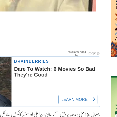
بھوپال، 10 مئی : مدھیہ پردیش کے سابق وزیراعلیٰ اور سینئر کانگریس 