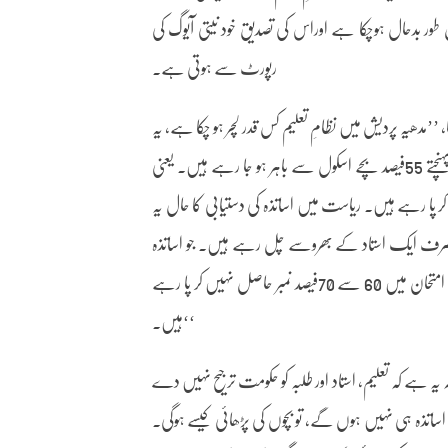
ل طور بدحال ہوچکا ہے اوراس کی تصدیق خود نیتی آیوگ کی
رپورٹ سے ہوتی ہے۔
’مدھیہ پردیش میں نظامِ تعلیم کس قدر لچر ہو چکا ہے، یہ
خود نیتی آیوگ کی رپورٹ نے واضح کر دیا ہے۔ بارہویں جماعت تک پہنچتے پہنچتے 55فیصد بچے اسکول سے باہر ہو جا رہے ہیں۔ یعنی
 پا رہے ہیں۔ ریاست میں اساتذہ کی دستیابی کا حال یہ
ساتذہ کے عہدے خالی پڑے ہیں اور 7,000 اسکول صرف ایک استاد کے بھروسے چل رہے ہیں۔ جو اساتذہ
دستیاب ہیں، ان کی قابلیت کا معیار یہ ہے کہ وہ اپنے ہی مضمون کے امتحان میں 60 سے 70فیصد نمبر حاصل نہیں کر پا رہے
ہیں۔‘‘
ہ ہے کہ تعلیم، استاد اور طلبہ کو حکومت ترجیح نہیں دے
تذہ ہی نہیں ہوں گے، تو بچوں کی پڑھائی کیسے ہوگی۔