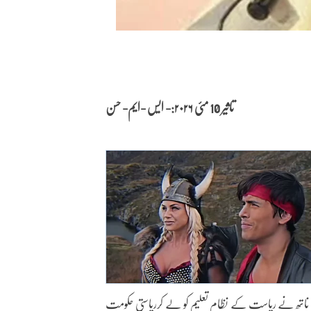
تاثیر 10 مئی
۲۰۲۶:- ایس -ایم- حسن
لیڈر کمل ناتھ نے ریاست کے نظامِ تعلیم کو لے کرریاستی حکومت