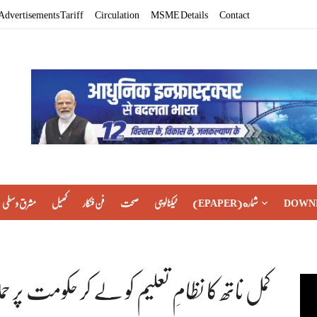
Advertisements Tariff
Circulation
MSME Details
Contact
DOWN
(EPAPER) شماره
ٹیکنالوجی
صحت
فن فنکار
کھیل
مشرق وسطی