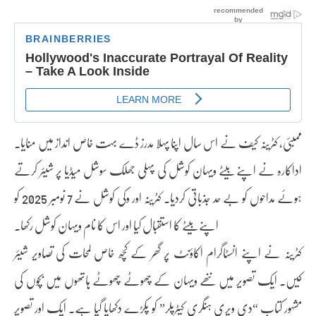
ممبئی، کٹرینہ کیف نے اس سال اپنا پہلا مدرز ڈے بہت خاص انداز میں منایا۔
اداکارہ نے اپنے بیٹے ویہان کوشل کی پہلی جھلک سوشل میڈیا پر شیئر کرتے
ہوئے مداحوں کو بے حد جذباتی کردیا۔ کٹرینہ اور وکی کوشل نے 7 نومبر 2025 کو
اپنے بیٹے کا استقبال کیا اور اس کا نام ویہان کوشل رکھا۔
کٹرینہ نے اپنے انسٹاگرام اکاؤنٹ پر گھر کے کچھ خاص لمحات کی تصاویر شیئر
کیں۔ ایک تصویر میں ننھے ویہان کے چھوٹے چھوٹے ہاتھوں میں بچوں کی
مشہور کتاب “دی ویری ہنگری کیٹرپلر” کو پکڑے دکھایا گیا ہے۔ ایک اور تصویر