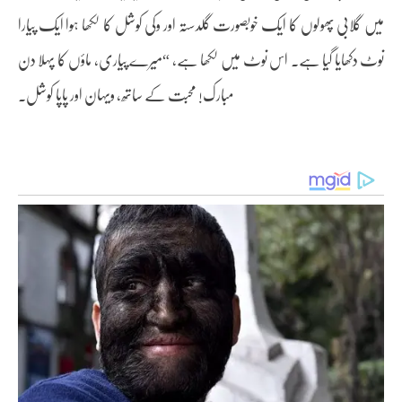
میں گلابی پھولوں کا ایک خوبصورت گلدستہ اور وکی کوشل کا لکھا ہوا ایک پیارا
نوٹ دکھایا گیا ہے۔ اس نوٹ میں لکھا ہے، “میرے پیاری، ماؤں کا پہلا دن
مبارک! محبت کے ساتھ، ویہان اور پاپا کوشل۔