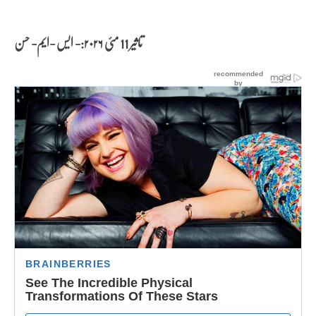
تاثیر 11 مئی
۲۰۲۶:- ایس -ایم- حسن