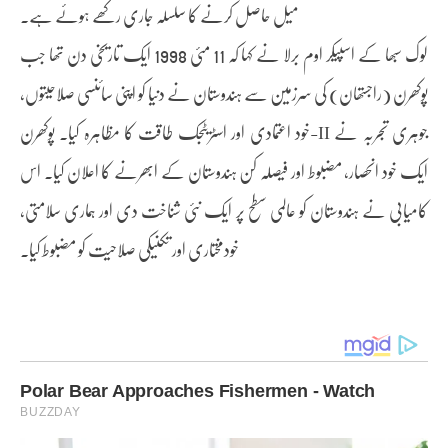
میل حاصل کرنے کا سلسلہ جاری رکھے ہوئے ہے۔
لوک سبھا کے اسپیکر اوم برلا نے کہا کہ 11 مئی 1998 ایک تاریخی دن تھا جب
پوکھرن (راجستھان) کی سرزمین سے ہندوستان نے دنیا کو اپنی سائنسی صلاحیتوں،
خود اعتمادی اور اسٹریٹجک طاقت کا مظاہرہ کیا۔ پوکھرن-II جوہری تجربہ نے
ایک خود انحصار، مضبوط اور فیصلہ کن ہندوستان کے ابھرنے کا اعلان کیا۔ اس
کامیابی نے ہندوستان کو عالمی سطح پر ایک نئی شناخت دی اور ہماری سلامتی،
خودمختاری اور تکنیکی صلاحیت کو مضبوط کیا۔