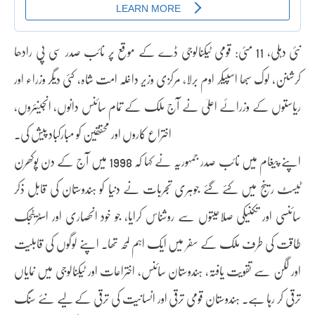
نئی دہلی، 11 مئی: قومی ٹیکنالوجی ڈے کے موقع پر نائب صدر سی پی رادھا
کرشنن، لوک سبھا اسپیکر اوم برلا، مرکزی وزیر داخلہ امت شاہ، کئی دیگر وزراء اور
ریاستوں کے وزرائے اعلیٰ نے آج ملک کے تمام سائنس دانوں، انجینئروں،
اختراع کاروں اور محققین کو مبارکباد پیش کی۔
اپنے پیغام میں نائب صدر جمہوریہ نے کہا کہ 1998 میں آج کے دن پوکھرن
ٹیسٹ رینج میں کئے گئے جوہری تجربات نے دنیا کو ہندوستان کی قابل ذکر
سائنسی اور تکنیکی صلاحیتوں سے روشناس کرایا، جو خود انحصاری اور اسٹریٹجک
طاقت کی طرف ملک کے سفر میں ایک اہم لمحہ تھا۔ اپنے لوگوں کی قابلیت
اور لگن سے تقویت یافتہ، ہندوستان سائنس، اختراعات اور ٹیکنالوجی میں نمایاں
ترقی کر رہا ہے۔ ہندوستان قومی ترقی اور انسانیت کی ترقی کے لیے نئے سنگ