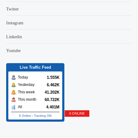
Twitter
Instagram
Linkedin
Youtube
Live Traffic Feed
1.555K
Today
6.462K
Yesterday
41.202K
This week
60.722K
This month
4.401M
All
6 ONLINE
6 Online
-
Tracking ON