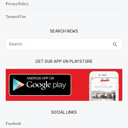
Privacy Policy
Terms of Use
SEARCH NEWS
Search
SEA
search
for:
GET OUR APP ON PLAYSTORE
SOCIAL LINKS
Facebook