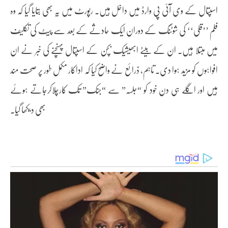
اسپتال کے وی آئی پی وارڈ میں داخل ہیں۔ رپورٹ میں یہ بھی بتایا گیا کہ وہ
فلم ’’قلی‘‘ کی شوٹنگ کے دوران ایک حادثے کے بعد سے پیٹ کی تکلیف
میں مبتلا ہیں۔ ان کے بیٹے ابھیشیک بچن کے اسپتال پہنچنے کی خبر نے ان
افواہوں کو مزید ہوا دی۔ تاہم، ذرائع نے واضح کیا کہ اداکار مکمل طور پر صحت مند
ہیں اور اگلے ہی دن خود کو “جلسہ” سے “جنک” تک کارچلاکرجاتے ہوئے
بھی دیکھا گیا۔