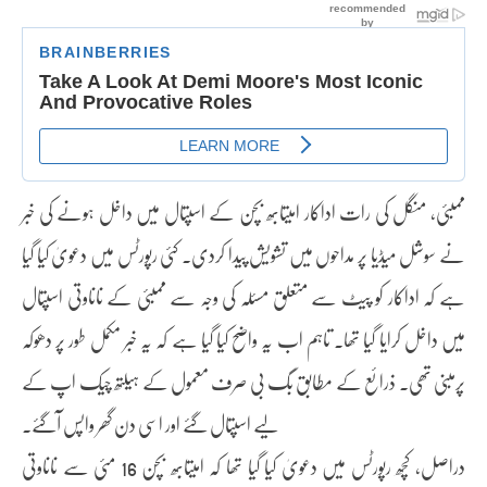
ممبئی، منگل کی رات اداکار امیتابھ بچن کے اسپتال میں داخل ہونے کی خبر
نے سوشل میڈیا پر مداحوں میں تشویش پیدا کردی۔ کئی رپورٹس میں دعویٰ کیا گیا
ہے کہ اداکار کو پیٹ سے متعلق مسئلہ کی وجہ سے ممبئی کے ناناوتی اسپتال
میں داخل کرایا گیا تھا۔ تاہم اب یہ واضح کیا گیا ہے کہ یہ خبر مکمل طور پر دھوکہ
پرمبنی تھی۔ ذرائع کے مطابق بگ بی صرف معمول کے ہیلتھ چیک اپ کے
لیے اسپتال گئے اور اسی دن گھر واپس آگئے۔
دراصل، کچھ رپورٹس میں دعویٰ کیا گیا تھا کہ امیتابھ بچن 16 مئی سے ناناوتی