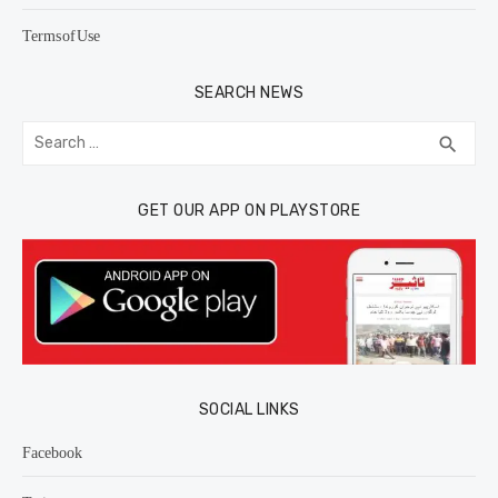
Terms of Use
SEARCH NEWS
Search
SEA
search
for:
GET OUR APP ON PLAYSTORE
SOCIAL LINKS
Facebook