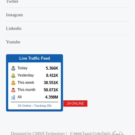
Twitter
Instagram
Linkedin
Youtube
Live Traffic Feed
5.366K
Today
8.411K
Yesterday
38.551K
This week
58.071K
This month
4.398M
All
29 ONLINE
29 Online
-
Tracking ON
© 2026 Taasir Urdu Daily روزنامه تاثیر
|
CMSH Technology
Designed by