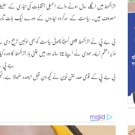
اتراکھنڈ میں اگلے سال ہونے والے اسمبلی انتخابات کی تیاری کے سلسلے
بی جے پی نے اتراکھنڈ جیسی نسبتاً چھوٹی ریاست کو بھی اولین ترجیح دی 
وزیر اعظم نریندر مودی نے اپنے 12 سالہ دور میں جتنی 
جے پی کے 
بی جے پی کے قومی صدر نتن نوین نے کچھ دن قبل ہیعہدہ سنبھالا ہے، لیکن