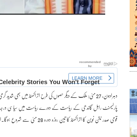
دہرادون، 27 مئی: ملک کے دیگر حصوں کی طرح اتراکھنڈ میں بھی شد
پارلیمنٹ راہل گاندھی کے ریاست کے دورے ریاست میں سیاسی درجہ 