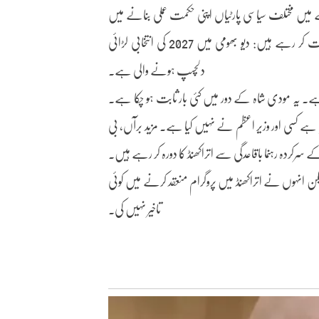
 میں مختلف سیاسی پارٹیاں اپنی حکمت عملی بنانے میں
مصروف ہیں۔ ریاست کے سرکردہ لیڈروں کے دورے ایک بات ثابت کر رہے ہیں: دیو بھومی میں 2027 کی انتخابی لڑائی
دلچسپ ہونے والی ہے۔
ہے۔ یہ مودی شاہ کے دور میں کئی بار ثابت ہو چکا ہے۔
بار اتراکھنڈ کا دورہ کیا ہے کسی اور وزیر اعظم نے نہیں کیا ہے۔ مزید برآں، بی
سرکردہ رہنما باقاعدگی سے اتراکھنڈ کا دورہ کر رہے ہیں۔
 انہوں نے اتراکھنڈ میں پروگرام منعقد کرنے میں کوئی
تاخیر نہیں کی۔