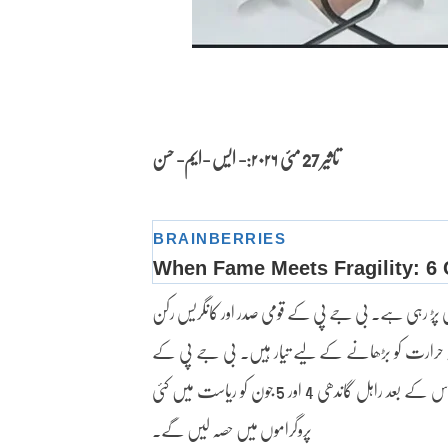
تاثیر 27 مئی
۲۰۲۶:- ایس -ایم- حسن
ید گرمی پڑ رہی ہے۔ بی جے پی کے قومی صدر اور کانگریس رکن
حرارت کو بڑھانے کے لیے تیار ہیں۔ بی جے پی کے
قومی صدر نتن نوین کا اتراکھنڈ کا تین روزہ دورہ 28 مئی سے شروع ہوگا۔اس کے بعد راہل گاندھی 4 اور 5 جون کو ریاست میں کئی
پروگراموں میں حصہ لیں گے۔