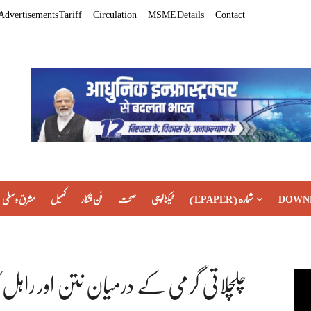
Advertisements Tariff
Circulation
MSME Details
Contact
DOWN
(EPAPER) شماره
ٹیکنالوجی
صحت
فن فنکار
کھیل
مشرق وسطی
چلچلاتی گرمی کے درمیان نتن اور راہ